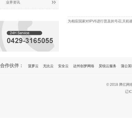
业界资讯
为相应国家对IPV6进行普及的号召,天机
合作伙伴：
菠萝云
无比云
安全云
达州创梦网络
昊锐云服务
蒲公英I
© 2018 腾亿网
辽I