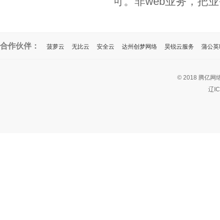
可。非web业务，把业
合作伙伴：
菠萝云
无比云
安全云
达州创梦网络
昊锐云服务
蒲公英I
© 2018 腾亿网
辽I